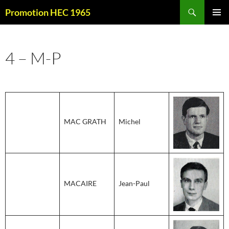
Aller
Recherche
Promotion HEC 1965
au
MENU
contenu
PRINCI
4 – M-P
MAC GRATH
Michel
MACAIRE
Jean-Paul