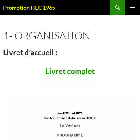
Aller
Recherche
Promotion HEC 1965
au
MENU
contenu
PRINCI
1- ORGANISATION
Livret d’accueil :
Livret complet
_____________________________________