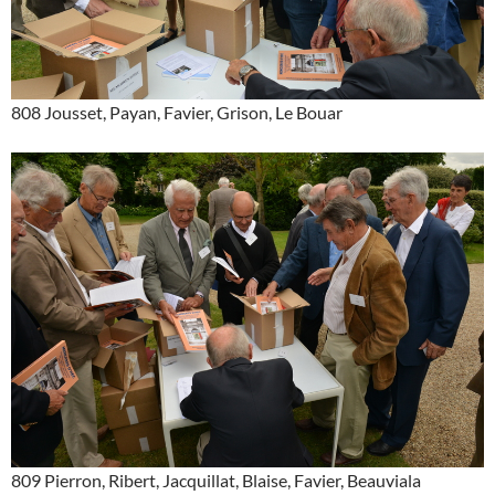
808 Jousset, Payan, Favier, Grison, Le Bouar
809 Pierron, Ribert, Jacquillat, Blaise, Favier, Beauviala