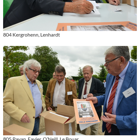
804 Kergrohenn, Lenhardt
805 Payan, Favier, O’Neill, Le Bouar